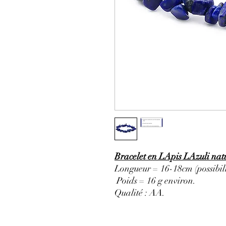
Bracelet en LApis LAzuli natu
Longueur = 16-18cm (possibili
Poids = 16 g environ.
Qualité : AA
.