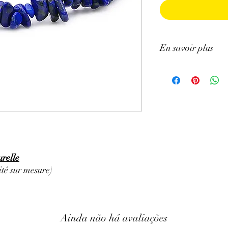
En savoir plus
ATTENTION, l'utilisa
n'exclut en aucun cas l
la consultation d'un m
relle
té sur mesure)
Ainda não há avaliações