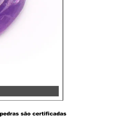
RHODOCHROSITE - 8MM 
Preço
39,90 €
pedras são certificadas