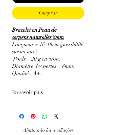
Comprar
Bracelet en Peau de
serpent naturelles 8mm
Longueur = 16-18cm (possibilité
sur mesure)
Poids = 20 g environ.
Diamètre des perles = 8mm.
Qualité : A+
.
En savoir plus
ATTENTION, l'utilisation des
Minéraux en Lithothérapie n'exclut en
aucun cas la poursuite d'un traitement
Ainda não há avaliações
médical et la consultation d'un médecin.