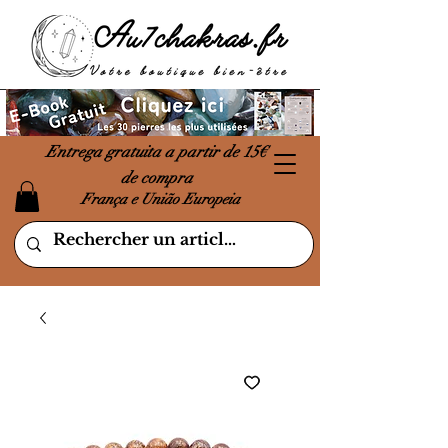
Entrega gratuita a partir de 15€
de compra
França e União Europeia