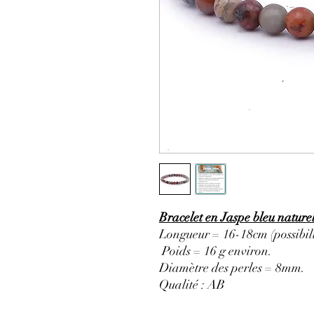
Bracelet en Jaspe bleu natur
Longueur = 16-18cm (possibili
Poids = 16 g environ.
Diamètre des perles = 8mm.
Qualité : AB