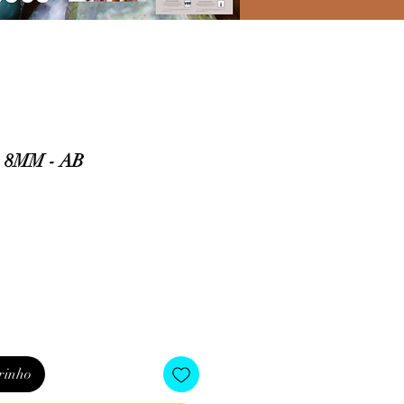
 8MM - AB
o
rinho