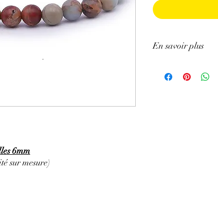
En savoir plus
ATTENTION, l'utilisa
n'exclut en aucun cas l
la consultation d'un m
elles 6mm
té sur mesure)