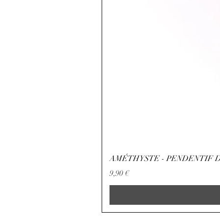
AMÉTHYSTE - PENDENTIF D
Preço
9,90 €