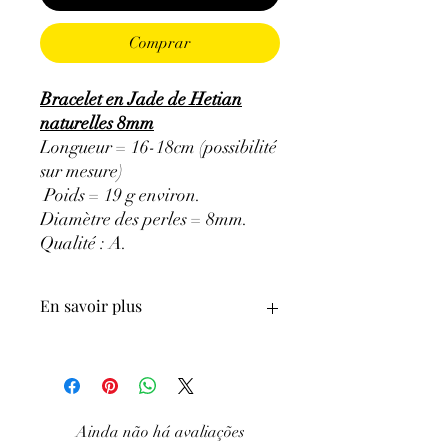
Comprar
Bracelet en Jade de Hetian
naturelles 8mm
Longueur = 16-18cm (possibilité
sur mesure)
Poids = 19 g environ.
Diamètre des perles = 8mm.
Qualité : A
.
En savoir plus
ATTENTION, l'utilisation des
Minéraux en Lithothérapie n'exclut en
aucun cas la poursuite d'un traitement
médical et la consultation d'un médecin.
Ainda não há avaliações
C'est un complément.