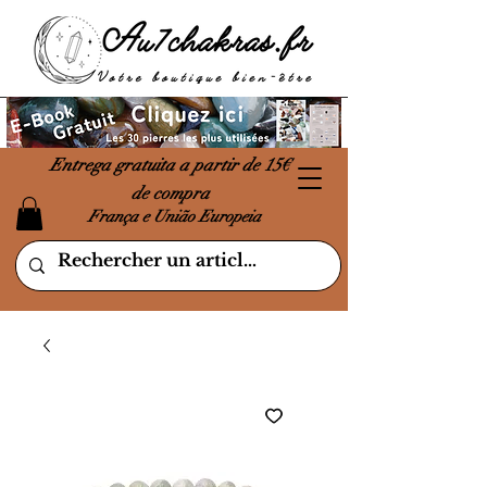
Entrega gratuita a partir de 15€
de compra
França e União Europeia