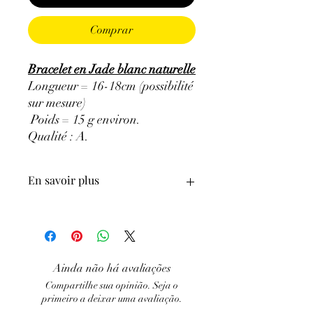
Comprar
Bracelet en Jade blanc naturelle
Longueur = 16-18cm (possibilité
sur mesure)
Poids = 15 g environ.
Qualité : A
.
En savoir plus
ATTENTION, l'utilisation des
Minéraux en Lithothérapie n'exclut en
aucun cas la poursuite d'un traitement
médical et la consultation d'un médecin.
Ainda não há avaliações
C'est un complément.
Compartilhe sua opinião. Seja o
primeiro a deixar uma avaliação.