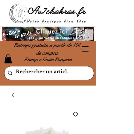
Entrega gratuita a partir de 15€
de compra
França e União Europeia