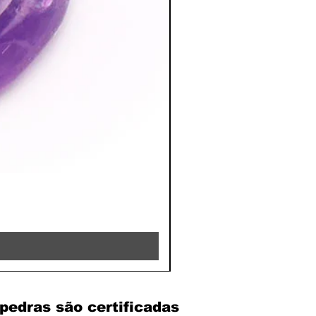
RHODOCHROSITE - 8MM 
Preço
39,90 €
pedras são certificadas