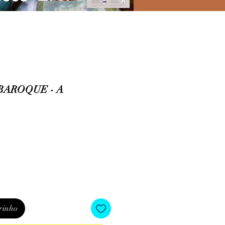
BAROQUE - A
rinho