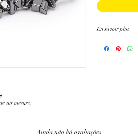
En savoir plus
ATTENTION, l'utilisa
n'exclut en aucun cas l
la consultation d'un m
e
té sur mesure)
Ainda não há avaliações