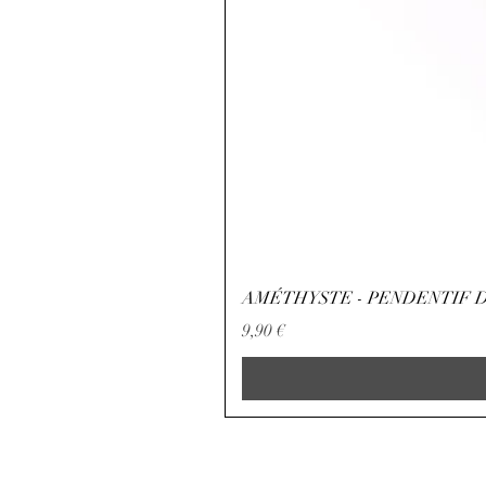
AMÉTHYSTE - PENDENTIF D
Preço
9,90 €