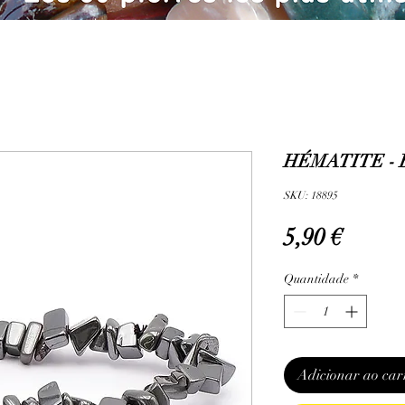
HÉMATITE - 
SKU: 18895
Preço
5,90 €
Quantidade
*
Adicionar ao car