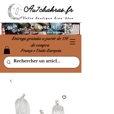
Entrega gratuita a partir de 15€
de compra
França e União Europeia