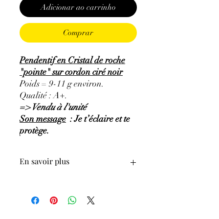
Adicionar ao carrinho
Comprar
Pendentif en Cristal de roche
"pointe" sur cordon ciré noir
Poids = 9-11 g environ.
Qualité : A+.
=> Vendu à l'unité
Son message
: Je t’éclaire et te
protège.
En savoir plus
GÉNÉRALITÉS
:
•
Couleurs
:
incolore et transparent.
•
Provenances
:
Brésil.