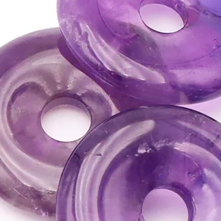
•
Excellent pour stimule
tous les blocages.
• Procure l'équilibre et
⇒
Sur le plan karmiqu
•
Le Cristal de Roche e
•
Favorise l'intuition e
•
Porter un cristal de 
notre aura.
•
Protège des mauvaises
telluriques dans la ma
•
Le Cristal de Roche e
énergétique
qui active l
énergies et recentre les
énergétique.
ATTENTION, l'utilisa