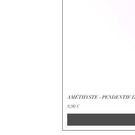
AMÉTHYSTE - PENDENTIF D
Preço
9,90 €