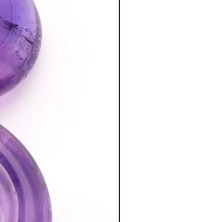
r la circulation énergétique et lever
 facilite l'expression.
e & spirituel
:
st une excellente pierre de méditation.
t la clairvoyance
roche intensifie le rayonnement de
 ondes et des perturbations
ison.
st un
puissant amplificateur
es chakras, fluidifie la circulation des
 corps subtils de notre enveloppe
tion des Minéraux en Lithothérapie