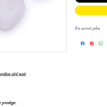
En savoir plus
GÉNÉRALITÉS
:
•
Couleurs
:
incolore e
•
Provenances
:
Brésil.
•
Signes Astrologiques
pour le Taureau et la 
cordon ciré noir
•
Chakra principal
:
C
•
Étymologie
:
son nom 
glace..
te protège.
•
Symbolique
:
Un cana