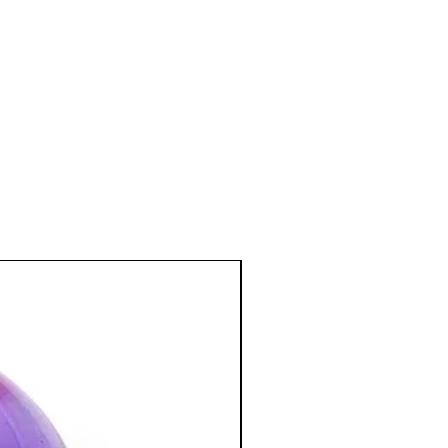
e
:
e (à placer sur le front).
 conjonctivite à poser directement sur
oser le Cristal de Roche dans l'eau
tiliser l'eau sous forme de compresse.
os (hernie discale), pour le cœur, la
ïde (à poser sur le cou),il aide en cas
enne et aide à réguler les ganglions
blèmes de circulation.
monie dans une pièce de travail.
nel, psychique
:
omaines.
 effet purificateur.