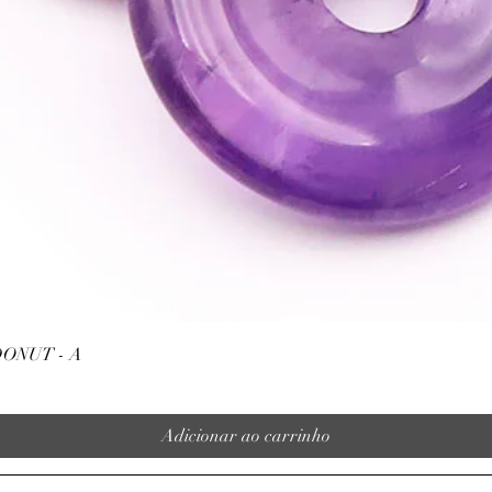
n'exclut en aucun cas l
la consultation d'un m
Visualização rápida
ONUT - A
Adicionar ao carrinho