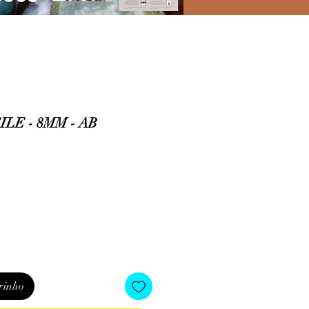
LE - 8MM - AB
o
rinho