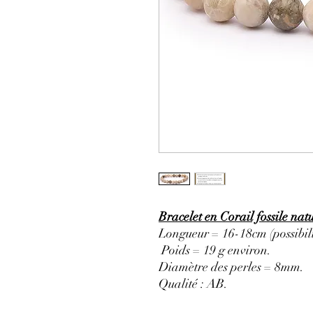
Bracelet en Corail fossile na
Longueur = 16-18cm (possibili
Poids = 19 g environ.
Diamètre des perles = 8mm.
Qualité : AB
.