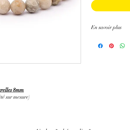
En savoir plus
ATTENTION, l'utilisa
n'exclut en aucun cas l
la consultation d'un m
turelles 8mm
té sur mesure)