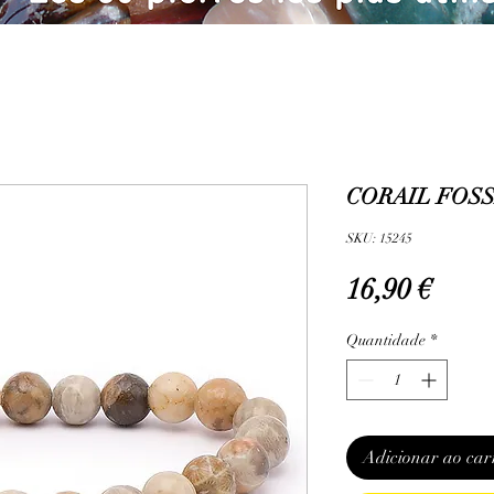
CORAIL FOSSI
SKU: 15245
Preç
16,90 €
Quantidade
*
Adicionar ao car