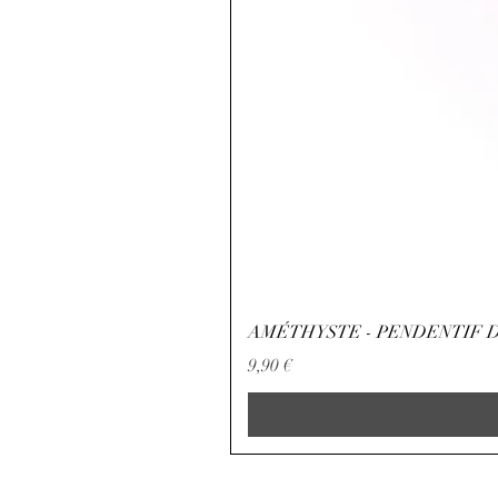
AMÉTHYSTE - PENDENTIF D
Preço
9,90 €