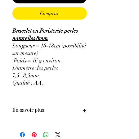
Comprar
Bracelet en Peristerite perles
naturelles 8mm
Longueur = 16-18cm (possibilité
sur mesure)
Poids = 16 g environ.
Diamètre des perles =
7,5-,8,5mm.
Qualité : AA.
En savoir plus
ATTENTION, l'utilisation des
Minéraux en Lithothérapie n'exclut en
aucun cas la poursuite d'un traitement