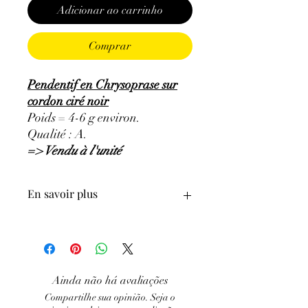
Adicionar ao carrinho
Comprar
Pendentif en Chrysoprase sur
cordon ciré noir
Poids = 4-6 g environ.
Qualité : A.
=> Vendu à l'unité
En savoir plus
ATTENTION, l'utilisation des
Minéraux en Lithothérapie n'exclut en
aucun cas la poursuite d'un traitement
médical et la consultation d'un médecin.
Ainda não há avaliações
C'est un complément.
Compartilhe sua opinião. Seja o