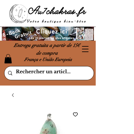
Entrega gratuita a partir de 15€
de compra
França e União Europeia