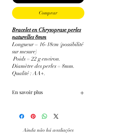
Comprar
Bracelet en Chrysoprase perles
naturelles 8mm
Longueur = 16-18cm (possibilité
sur mesure)
Poids = 22 g environ.
Diamètre des perles = 8mm.
Qualité : AA+
.
En savoir plus
ATTENTION, l'utilisation des
Minéraux en Lithothérapie n'exclut en
aucun cas la poursuite d'un traitement
médical et la consultation d'un médecin.
Ainda não há avaliações
C'est un complément.