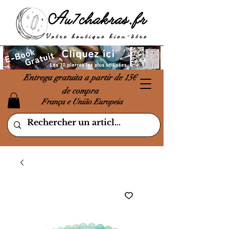
Entrega gratuita a partir de 15€
de compra
França e União Europeia