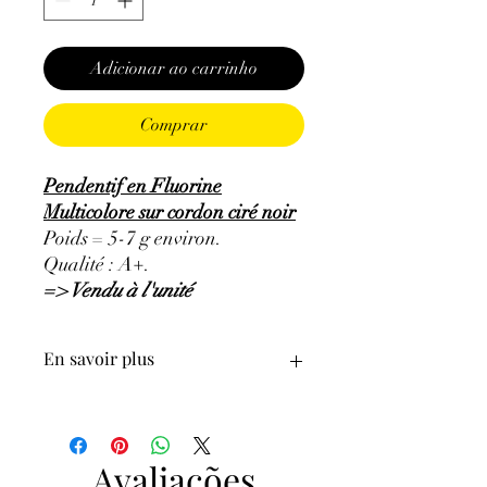
Adicionar ao carrinho
Comprar
Pendentif en Fluorine
Multicolore sur cordon ciré noir
Poids = 5-7 g environ.
Qualité : A+.
=> Vendu à l'unité
En savoir plus
ATTENTION, l'utilisation des
Minéraux en Lithothérapie n'exclut en
aucun cas la poursuite d'un traitement
Avaliações
médical et la consultation d'un médecin.