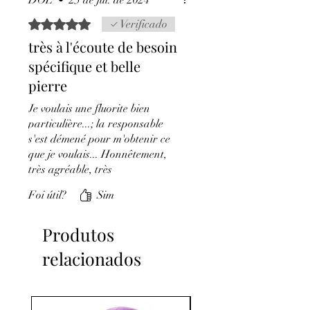
DOL
•
25 de jul. de 2024
Rated 5 out of 5 stars.
Verificado
très à l'écoute de besoin
spécifique et belle
pierre
Je voulais une fluorite bien
particulière...; la responsable
s'est démené pour m'obtenir ce
que je voulais... Honnêtement,
très agréable, très
professionnelle, très réactive....
Foi útil?
Sim
merci j'adore mon petit
pendentif .
Produtos
relacionados