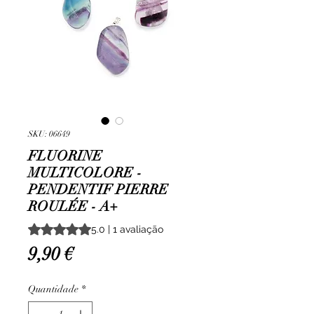
SKU: 06649
FLUORINE
MULTICOLORE -
PENDENTIF PIERRE
ROULÉE - A+
A classificação é 5.0 de 5 estrelas com base em 1 avalia
5.0 | 1 avaliação
Preço
9,90 €
Quantidade
*