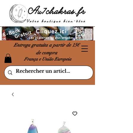
Entrega gratuita a partir de 15€
de compra
França e União Europeia