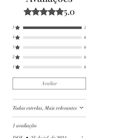
C'est un complément.
5.0
Rated 5 out of 5 stars.
5
1
4
0
3
0
2
0
1
0
Avaliar
Todas estrelas, Mais relevantes
1 avaliação