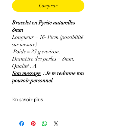
Comprar
Bracelet en Pyrite naturelles
8mm
Longueur = 16-18cm (possibilité
sur mesure)
Poids = 27 g environ.
Diamètre des perles = 8mm.
Qualité : A
Son message
: Je te redonne ton
pouvoir personnel.
En savoir plus
GÉNÉRALITÉS
:
•
Couleurs
:
jaune-gris, jaune cuivre,
éclat métallique.
•
Provenances
:
Pérou.