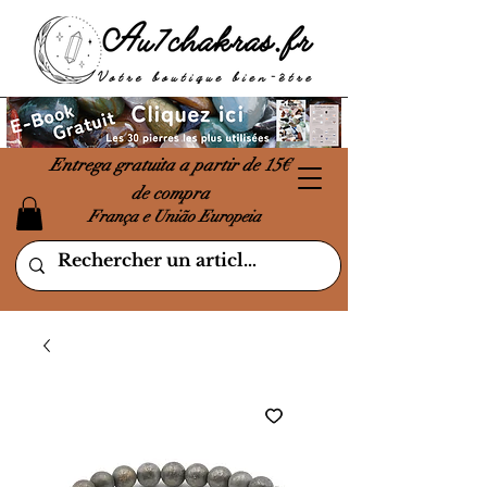
Entrega gratuita a partir de 15€
de compra
França e União Europeia