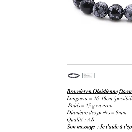
Bracelet en Obsidienne floco
Longueur = 16-18cm (possibili
Poids = 15 g environ.
Diamètre des perles = 8mm.
Qualité : AB
Son message
: Je t’aide à t’é