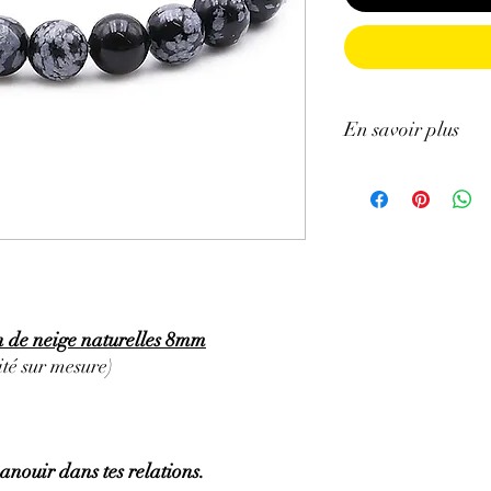
En savoir plus
GÉNÉRALITÉS
:
•
Couleur
:
Noire mouch
•
Provenances
: USA.
•
Signes Astrologiques
n de neige naturelles 8mm
•
Chakras
:
agit partic
té sur mesure)
•
Symbolique
:
la Prote
•
Étymologie
:
vient du
de la Rome Antique qui
panouir dans tes relations.
⇒
Sur le plan physiqu