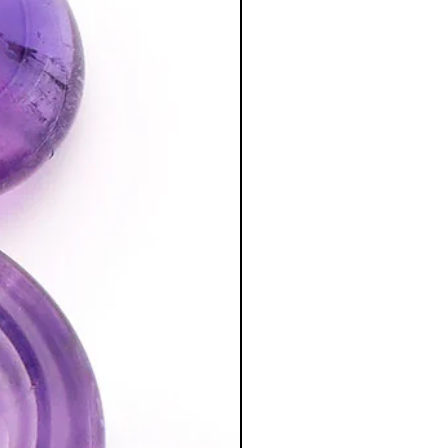
t positif dans les situations
de à apprécier les erreurs tout autant
t les dépressions.
:
entre le spirituel et le matériel.
on voyage dans le temps et l'espace.
on
vorise l'impartialité et le centrage
tion des Minéraux en Lithothérapie
a poursuite d'un traitement médical et
édecin. C'est un complément