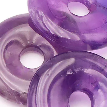
• Permet de voir l'aspec
problématiques, elle ai
que les réussites.
• Chasse les illusions e
⇒
Sur le plan spirituel
• Pierre très équilibrée 
• Utile pour retracer s
Elle libère du passé.
• Favorise la méditati
• L'obsidienne neige fa
intérieur.
ATTENTION, l'utilisa
n'exclut en aucun cas l
la consultation d'un m