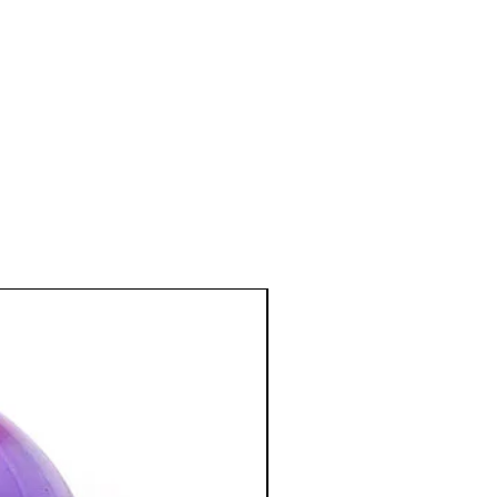
 sanguine, et en cas d'insuffisance
s) .
s de cicatrisation.
 de sensibilité au froid: réchauffe les
r la vision.
tif à l'attitude de guérison
nel et mental
:
rte sérénité.
a colère et de la rancœur.
 les blocages émotionnels, instabilité