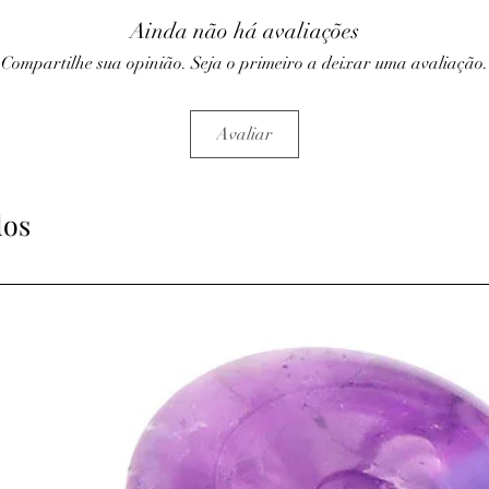
Ainda não há avaliações
• Régule la circulation
veineuse (jambes lourde
Compartilhe sua opinião. Seja o primeiro a deixar uma avaliação.
• Aide lors du processu
Avaliar
• Peut être utile en cas
pieds et les mains.
• Utilisée pour améliore
dos
• Aide à être plus récep
⇒
Sur le plan émotion
• Réduit le stress, appo
• Aide à se libérer de l
• Apporte son aide pour
émotionnelle.