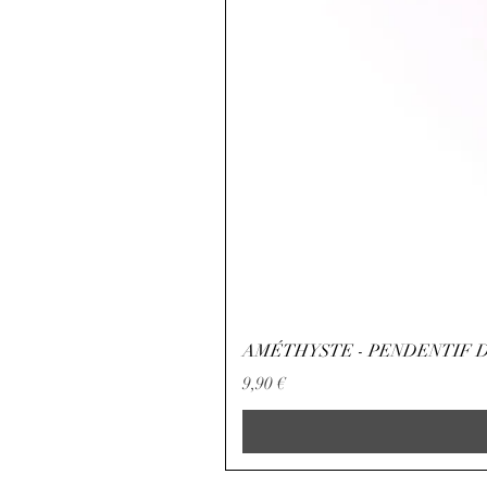
AMÉTHYSTE - PENDENTIF D
Preço
9,90 €