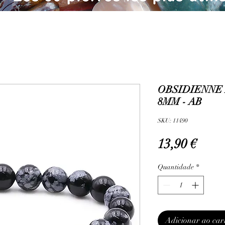
OBSIDIENNE 
8MM - AB
SKU: 11490
Preç
13,90 €
Quantidade
*
Adicionar ao car