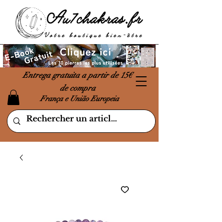
Entrega gratuita a partir de 15€
de compra
França e União Europeia