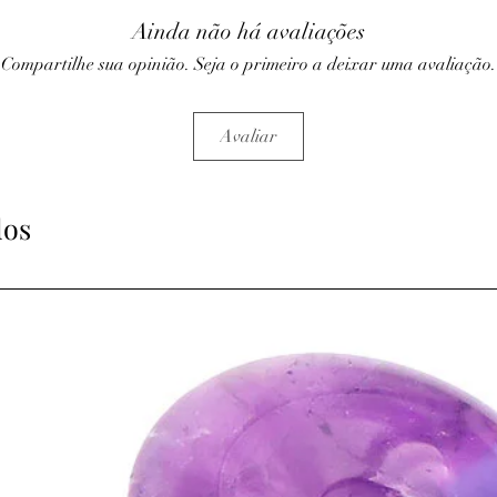
de faim, accélère le m
Ainda não há avaliações
alimentation saine.
♥
Spécifique à l’apatit
Compartilhe sua opinião. Seja o primeiro a deixar uma avaliação.
• apaise les enrouements
⇒
Psychiques et spiritu
• Réputée pour ses vert
Avaliar
• Aide à se mettre à l’
turbulences mentales o
• À utiliser si vous ave
fort intérieur et si vous 
dos
• Apporte calme mental
personnes sujettes aux 
crise.
• Libère les émotions 
conscience.
♥
Spécifique à l’apatit
• Elle facilite les disc
gorge.
• Pierre utile pour les 
parler en groupe
• Elle trouvera son util
créativité