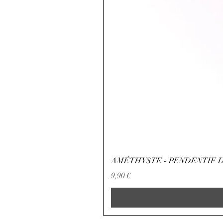
AMÉTHYSTE - PENDENTIF D
Preço
9,90 €