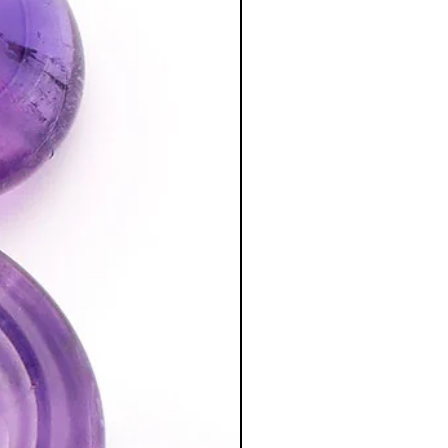
iance en soi et la force d’affronter les
enne.
méditation
tion des Minéraux en Lithothérapie
a poursuite d'un traitement médical et
édecin. C'est un complément.