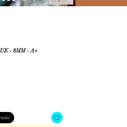
E - 8MM - A+
o
rinho