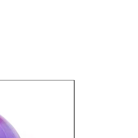
étabolisme, encourage à une
e bleue
:
 et les otites.
elles
:
us équilibrantes
écoute en calmant les différentes
u émotionnelles.
z omis de vous écouter, de sonder votre
vous êtes « oublié ».
, sérénité et réflexion logique aux
excès émotionnels et en situation de
bloquées et permet d’en prendre
e bleue
:
ours en public, ouvre le chakra de la
personnes ayant des difficultés à
ité dans les métiers nécessitant de la