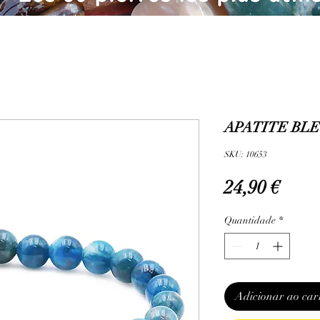
APATITE BLEU
SKU: 10653
Preç
24,90 €
Quantidade
*
Adicionar ao car