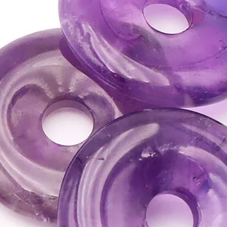
• Aide à retrouver conf
aléas de la vie quotidi
• Pierre utile pour la 
ATTENTION, l'utilisa
n'exclut en aucun cas l
la consultation d'un m