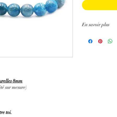
En savoir plus
GÉNÉRALITÉS
:
∗
Couleur
: Bleue (exis
spécifiques supplément
∗
Provenances
: Mada
∗
Chakra
: Gorge
∗
Signes astrologiques
PROPRIÉTÉS
:
⇒
Sur le plan physiqu
• bénéfique pour les os 
turelles 8mm
problèmes d’arthrite, 
té sur mesure)
articulaires ; soutien n
dents.
• favorise l’absorption
• calme l’hypertension
re toi.
• est indiquée pour pe