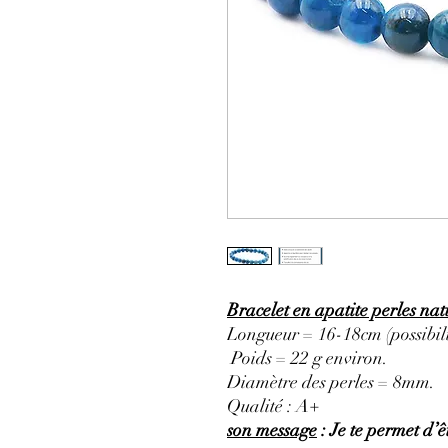
Bracelet en apatite perles na
Longueur = 16-18cm (possibili
Poids = 22 g environ.
Diamètre des perles = 8mm.
Qualité : A+
son message
: Je te permet d’êt