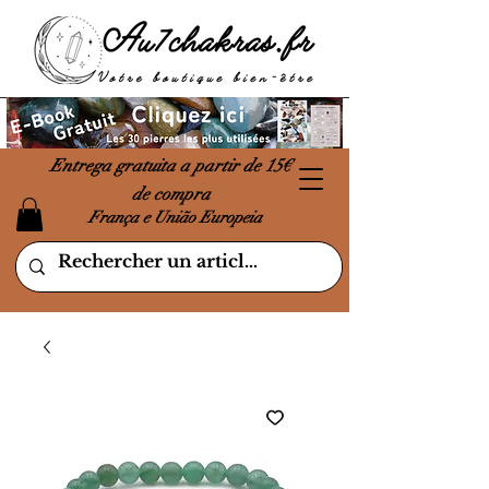
Entrega gratuita a partir de 15€
de compra
França e União Europeia