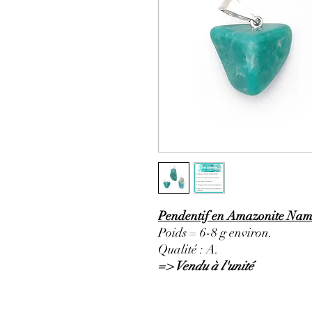
Pendentif en Amazonite Namib
Poids = 6-8 g environ.
Qualité : A.
=> Vendu à l'unité