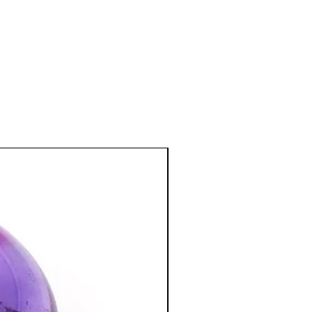
es nerfs et les ramifications nerveuses.
du dos et de la nuque. Calme les
musculaires.
u sommeil, sommeil profond.
enceintes, aide et décontracte durant
stéoporose et problèmes dentaires, sa
ssimilation du calcium.
e et émotionnel
:
r les dépressions et les angoisses.
dynamisme.
t la volonté.
on et apporte ténacité dans les études
étudiants).
e principe de réalité.
 n'atteignent pas le porteur de la
tendresse et induit la douceur dans le
tion des Minéraux en Lithothérapie