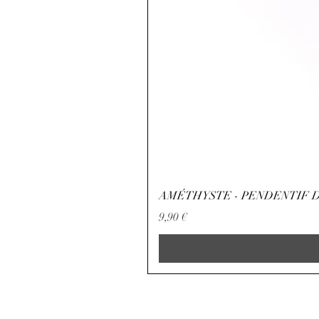
AMÉTHYSTE - PENDENTIF D
Preço
9,90 €