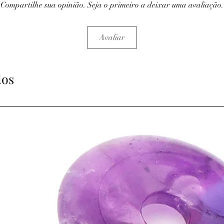
• Fortifie le cerveau, l
Compartilhe sua opinião. Seja o primeiro a deixar uma avaliação.
• Soulage les tensions 
torticolis.
• Dénoue les tensions 
Avaliar
• Favorise le rythme d
• Favorise la détente.
• Convient aux femmes 
dos
les accouchements.
• Aide dans les cas d'o
composition aide à l’a
⇒
Sur le plan psychiqu
• Influence bénéfique su
• Apporte vitalité et 
• Renforce le courage e
• Aide à la concentrati
(pierre idéale pour les 
• Unifie l’intuition et l
• Les pensées négatives
pierre.
• Permet d'exprimer la 
discours amoureux.
ATTENTION, l'utilisa