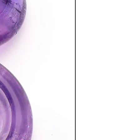
a poursuite d'un traitement médical et
édecin. C'est un complément.