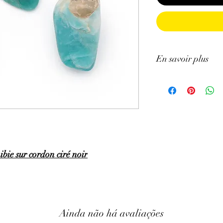
En savoir plus
GÉNÉRALITÉS
:
•
Couleurs
:
bleu clair,
•
Provenances
:
Namib
•
Chakras
:
Cœur, gorg
•
Signes Astrologiques
Balance, Capricorne, 
•
Étymologie
:
L’Amazon
ie sur cordon ciré noir
Amazone où selon la lé
la première fois.
∗
Symbolique
:
Pierre 
dépassement
de soi.
PROPRIÉTÉS
:
⇒
Sur le plan physiqu
Ainda não há avaliações
• Apaise et atténue les