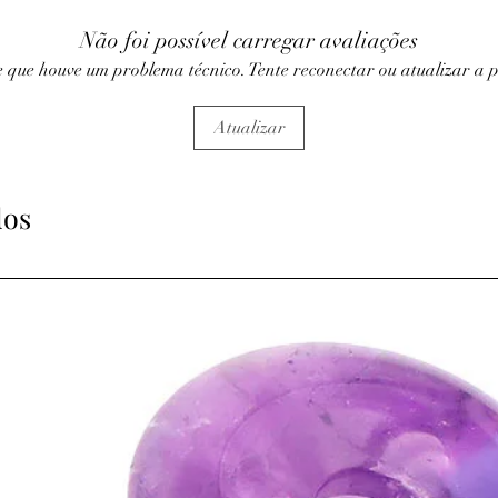
• Tonifie et protège le f
• Stimule la pousse des
Não foi possível carregar avaliações
hormones.
 que houve um problema técnico. Tente reconectar ou atualizar a 
• Action sur les baisses
⇒
Sur le plan émotionn
• Apaise lors de moment
Atualizar
• Pierre de la plénitud
aux hyperactifs et aux 
• Contribue à un somme
dos
cauchemar.
• Aide à se détacher des
• L’améthyste est utili
(alcool, drogue, tabac
• Posée dans une cham
ambiance calme et dét
⇒
Sur le plan
spirituel
• Elle favorise l’élévat
méditation, l’intuition, 
ATTENTION, l'utilisa
n'exclut en aucun cas l
la consultation d'un m