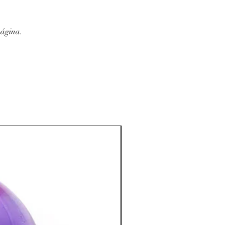
oie, les glandes.
 cheveux, le métabolisme et les
página.
 de tension artérielle, sur l’anémie.
el et mental
:
s d'angoisse, de stress, de colères.
e et qui convient tout particulièrement
stressés.
il calme et profond, sans
 futilités matérielles.
sée pour combattre les intoxications
…)
bre à coucher ; apporte une
endue.
:
ion spirituelle, la concentration, la
la créativité et la visualisation.
tion des Minéraux en Lithothérapie
a poursuite d'un traitement médical et
édecin. C'est un complément.