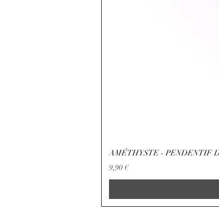
AMÉTHYSTE - PENDENTIF D
Preço
9,90 €