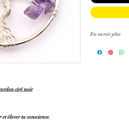
En savoir plus
GÉNÉRALITÉS
:
•
Couleurs
:
Mauve pâle 
•
Provenances
:
Brésil.
•
Chakras
:
3ème œil (
chakra).
•
Signes astrologiques
Poissons, Capricorne.
cordon ciré noir
•
Symbolique
:
Sagesse
PROPRIÉTÉS
:
⇒
Sur le plan physiqu
• Efficace pour soulage
brûlures, l’eczéma.
 et élever ta conscience.
• Aide pour les trouble
circulation sanguine ma