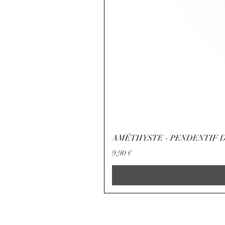
AMÉTHYSTE - PENDENTIF D
Preço
9,90 €