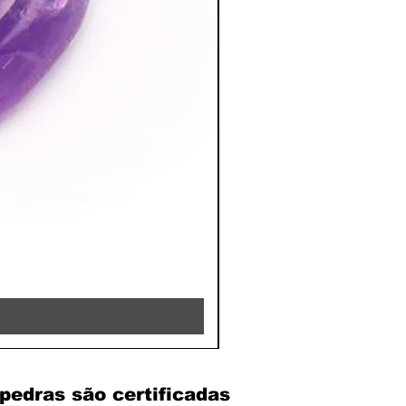
RHODOCHROSITE - 8MM 
Preço
39,90 €
pedras são certificadas