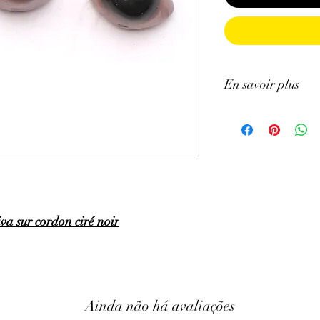
En savoir plus
ATTENTION, l'utilisa
n'exclut en aucun cas l
la consultation d'un m
va sur cordon ciré noir
Ainda não há avaliações