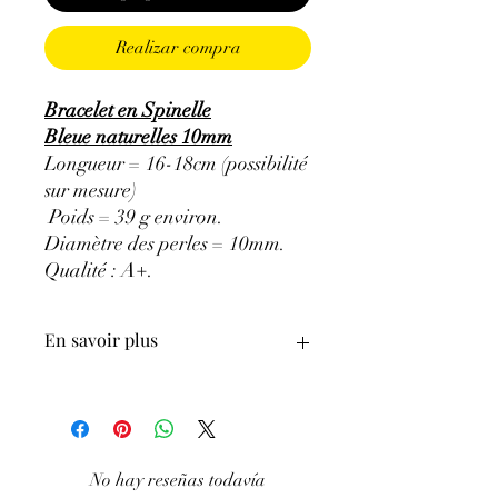
Realizar compra
Bracelet en Spinelle
Bleue naturelles 10mm
Longueur = 16-18cm (possibilité
sur mesure)
Poids = 39 g environ.
Diamètre des perles = 10mm.
Qualité : A+.
En savoir plus
ATTENTION, l'utilisation des
Minéraux en Lithothérapie n'exclut en
aucun cas la poursuite d'un traitement
médical et la consultation d'un médecin.
No hay reseñas todavía
C'est un complément