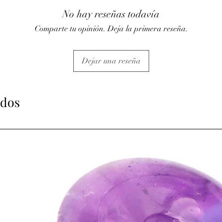
· Pierre d’ouverture d’
No hay reseñas todavía
· Aide à la stabilité, la
Comparte tu opinión. Deja la primera reseña.
· Stimule et consolide n
travail en groupe, car 
la solidarité.
⇒
Sur le plan spirituel
Dejar una reseña
· Elle aide à la concen
· Ouvre le troisième œi
frontal. Si association
ados
chakra du cœur, ou une
chakra.
ATTENTION, l'utilisa
n'exclut en aucun cas l
la consultation d'un m