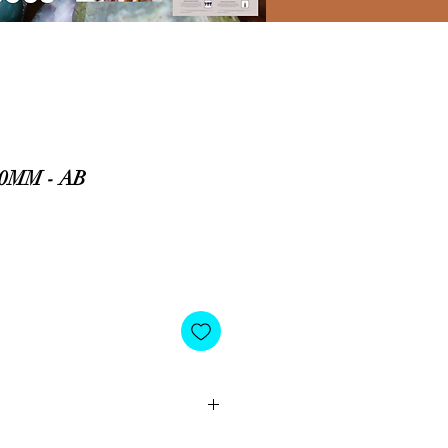
0MM - AB
io