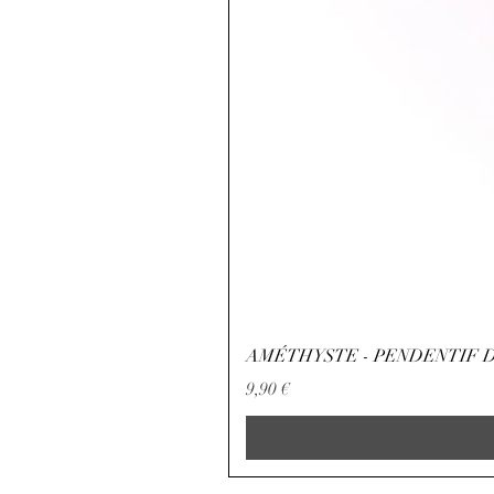
AMÉTHYSTE - PENDENTIF D
Precio
9,90 €