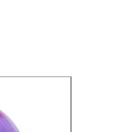
esprit au monde.
 fidélité, et apporte confiance en soi.
otre pensée logique. · Utile pour un
suscite la camaraderie, l’harmonie et
:
tration et favorise à la méditation.
l en permettant d’éveiller le chakra
 avec une pierre verte : ouverture du
 pierre orange : ouverture du second
tion des Minéraux en Lithothérapie
a poursuite d'un traitement médical et
édecin. C'est un complément