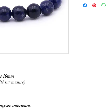
GÉNÉRALITÉS
:
•
Couleurs
:
bleu à bleu
•
Provenances
:
Brésil.
•
Signes Astrologiques
Poissons.
•
Chakras
:
3e œil
•
Étymologie
:
le nom S
•
Symbole
:
L’énergie 
PROPRIÉTÉS
:
⇒
Sur le plan physiqu
· Aide à apaiser les pr
hauteur du cœur en col
· Bon stimulant des fon
· Aide à renforcer la t
· Utile pour aider à lu
les 10mm
l’aventurine verte.
té sur mesure)
⇒
Sur le plan émotionn
· Pierre apaisante et pr
influences négatives.
· Aide à donner du cou
· Aide précieuse pour 
 sagesse interieure.
schémas mentaux.