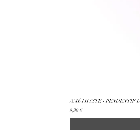
AMÉTHYSTE - PENDENTIF D
Precio
9,90 €