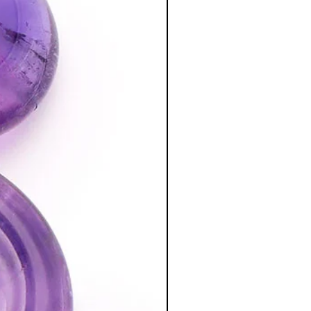
ée et de méditation qui nous relie au
érée comme la pierre de l’amour et de l
ur de son possesseur une aura de
hie
are et cher mais très puissant. C'est
tiliser à défaut un lapis•lazuli taillé
hothérapie à un lapis•lazuli brut. On
leu outremer soutenu avec quelques
uance bleue plus claire tachetée de
 pas être utilisée dans la chambre à
ur toutes les pierres, il faut faire sa
tion des Minéraux en Lithothérapie
a poursuite d'un traitement médical et
édecin. C'est un complément