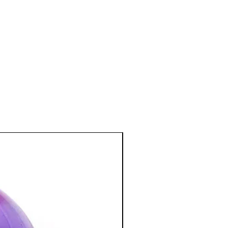
es (chakra de la gorge), à combattre
oux et les éternuements.
 thymus, donc aide à stimuler les
er la pierre si on fait de l'hypotension,
s sa chambre pendant la nuit.
e et émotionnel
:
e et calme, particulièrement
 les personnes nerveuses.
ide pour avoir un meilleur sommeil
se dans cette pierre assure la vigueur
ue est particulièrement efficace dans
 de dépression.
nesse d'esprit, notre créativité et nous
ce qui nous permettra de mieux
esses.
:
ème oeil et développe la clairvoyance.
dilection des chakras supérieurs