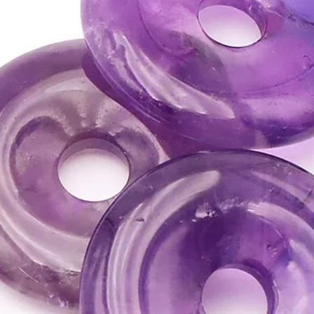
• C 'est une pierre sacr
guide divin.
• Elle est aussi consid
'amitié en créant auto
tendresse et de sympat
»»»
Cristallisé, il est r
pourquoi on préférera u
pour les travaux de lit
préférera la couleur b
taches de pyrite à la n
blanc.
Cette pierre ne devrait
coucher. (mais comme po
propre expérience
ATTENTION, l'utilisa
n'exclut en aucun cas l
la consultation d'un m