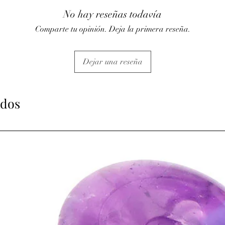
pharynx et des amygdal
No hay reseñas todavía
l'asthme, à calmer la t
Comparte tu opinión. Deja la primera reseña.
• Réactive l'énergie du
défenses immunitaires.
• Il faut éviter de port
et de la conserver dan
Dejar una reseña
⇒
Sur le plan psychiqu
• Le lapis•lazuli apais
recommandé pour toutes
ados
• Il apporterait son a
réparateur.
• La pyrite dorée inclu
et le courage.
Cette combinaison uniq
les cas de surmenage et
• Elle améliore notre fi
révélera nos carences 
travailler sur nos faibl
⇒
Sur le plan spirituel
• Active le chakra du 3
• Est une pierre de pré