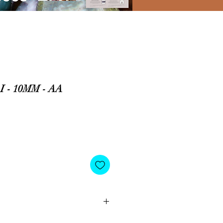
 - 10MM - AA
io