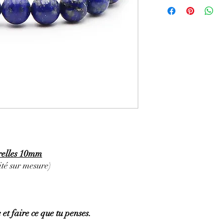
GÉNÉRALITÉS
:
•
Couleurs
:
plusieurs n
violet.
•
Provenances
:
Afghan
•
Chakras
:
3ème œil, 
•
Signes Astrologiques
Poissons, Taureau, Vie
•
Étymologie
:
l'origin
d'azur', qui signifie Pi
•
Symbolique
:
la sages
PROPRIÉTÉS
:
⇒
Sur le plan physiqu
• Son utilisation énerg
nerveuses (une recette 
quelques gouttes d 'huil
urelles 10mm
Lapis•Lazuli et le pass
té sur mesure)
• Aide au bon fonctio
vision nocturne
• Le lapis•lazuli aide à
(résoudre les problèmes 
éruptions cutanées (piq
 et faire ce que tu penses.
• Aide à diminuer les 