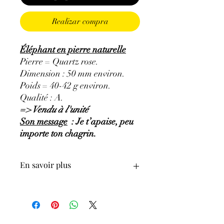
Realizar compra
Éléphant en pierre naturelle
Pierre = Quartz rose.
Dimension : 50 mm environ.
Poids = 40-42 g environ.
Qualité : A.
=> Vendu à l'unité
Son message
: Je t’apaise, peu
importe ton chagrin.
En savoir plus
GÉNÉRALITÉS
:
•
Couleurs
:
rose, pourpre clair à foncé.
•
Provenances
:
Brésil.
•
Chakras
:
Cœur.