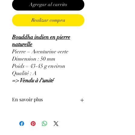
Agregar al carrito
Realizar compra
Bouddha indien en pierre
naturelle
Pierre = Aventurine verte
Dimension : 50 mm
Poids = 43-45 g environ
Qualité : A
=> Vendu à l'unité
En savoir plus
GÉNÉRALITÉS
:
•
Couleurs
:
vert avec des inclusions de
mica
•
Provenances
:
Brésil, Inde, Russie