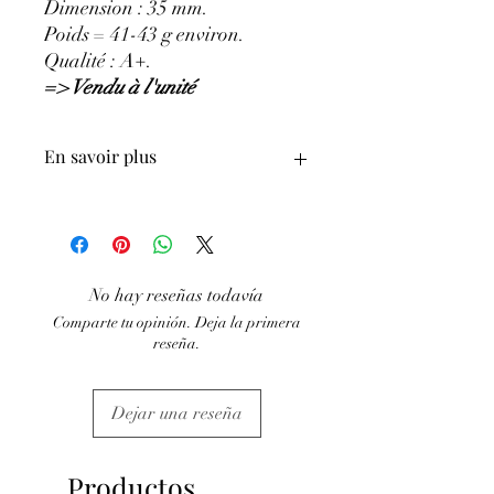
Dimension : 35 mm.
Poids = 41-43 g environ.
Qualité : A+.
=> Vendu à l'unité
En savoir plus
GÉNÉRALITÉS
:
•
Couleurs
:
rouge brique à brun rouge.
•
Provenances
:
Afrique du Sud.
•
Chakras
:
Racine.
No hay reseñas todavía
•
Signes Astrologiques
:
Bélier, Vierge,
Comparte tu opinión. Deja la primera
Gémeaux
reseña.
•
Symbolique
:
Équilibre énergétique.
PROPRIÉTÉS
:
⇒
Sur le plan physique
:
Dejar una reseña
• Apporte vitalité et dynamisme.
• Améliore la circulation sanguine, idéal
pour les jambes lourdes.
Productos
• Aide à la régulation des hormones