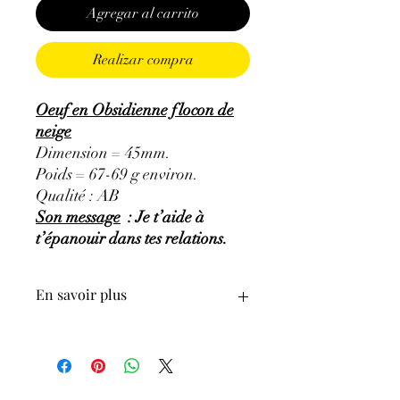
Agregar al carrito
Realizar compra
Oeuf en Obsidienne flocon de
neige
Dimension = 45mm.
Poids = 67-69 g environ.
Qualité : AB
Son message
: Je t’aide à
t’épanouir dans tes relations.
En savoir plus
GÉNÉRALITÉS
:
•
Couleur
:
Noire mouchetée de blanc.
•
Provenances
: USA.