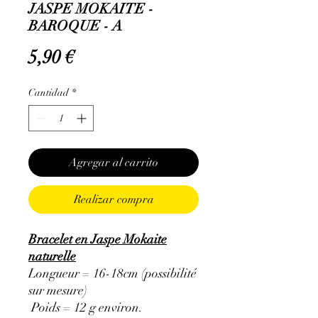
JASPE MOKAITE -
BAROQUE - A
Precio
5,90 €
Cantidad
*
Agregar al carrito
Realizar compra
Bracelet en Jaspe Mokaite
naturelle
Longueur = 16-18cm (possibilité
sur mesure)
Poids = 12 g environ.