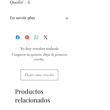
Qualité : A
.
En savoir plus
ATTENTION, l'utilisation des
Minéraux en Lithothérapie n'exclut en
aucun cas la poursuite d'un traitement
médical et la consultation d'un médecin.
No hay reseñas todavía
C'est un complément.
Comparte tu opinión. Deja la primera
reseña.
Dejar una reseña
Productos
relacionados