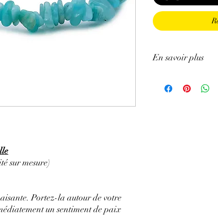
R
En savoir plus
GÉNÉRALITÉS
:
•
Couleurs
:
bleu clair,
•
Provenances
:
Namib
•
Chakras
:
Cœur, gorg
•
Signes Astrologiques
Balance, Capricorne, 
•
Étymologie
:
L’Amazon
lle
Amazone où selon la lé
la première fois.
té sur mesure)
∗
Symbolique
:
Pierre 
dépassement
de soi.
PROPRIÉTÉS
:
paisante
. Portez-la autour de votre
⇒
Sur le plan physiqu
immédiatement un sentiment de
paix
• Apaise et atténue les