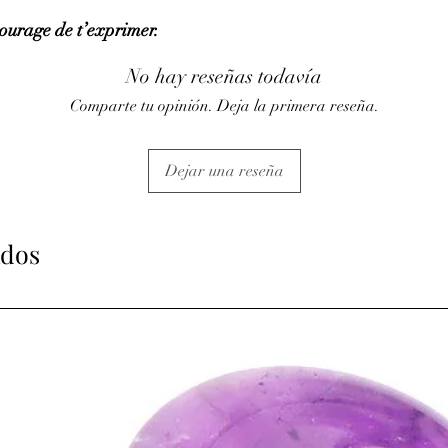
• Fortifie le cerveau, l
 courage de t’exprimer.
• Soulage les tensions 
torticolis.
• Dénoue les tensions 
No hay reseñas todavía
• Favorise le rythme d
Comparte tu opinión. Deja la primera reseña.
• Favorise la détente.
• Convient aux femmes 
les accouchements.
Dejar una reseña
• Aide dans les cas d'o
composition aide à l’a
⇒
Sur le plan psychiqu
• Influence bénéfique su
ados
• Apporte vitalité et 
• Renforce le courage e
• Aide à la concentrati
(pierre idéale pour les 
• Unifie l’intuition et l
• Les pensées négatives
pierre.
• Permet d'exprimer la 
discours amoureux.
ATTENTION, l'utilisa