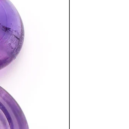
a poursuite d'un traitement médical et
édecin. C'est un complément.