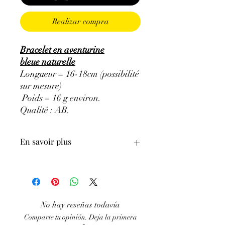
Realizar compra
Bracelet en aventurine
bleue naturelle
Longueur = 16-18cm (possibilité
sur mesure)
Poids = 16 g environ.
Qualité : AB.
En savoir plus
GÉNÉRALITÉS
:
•
Couleurs
:
Orange.
•
Provenances
:
Brésil.
•
Chakras
: Frontal, Cœur.
No hay reseñas todavía
•
Signes Astrologiques
: Sagittaire,
Comparte tu opinión. Deja la primera
Taureau, Cancer