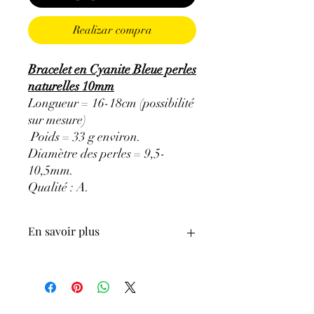
Realizar compra
Bracelet en Cyanite Bleue perles
naturelles 10mm
Longueur = 16-18cm (possibilité
sur mesure)
Poids = 33 g environ.
Diamètre des perles = 9,5-
10,5mm.
Qualité : A
.
En savoir plus
ATTENTION, l'utilisation des
Minéraux en Lithothérapie n'exclut en
aucun cas la poursuite d'un traitement
médical et la consultation d'un médecin.