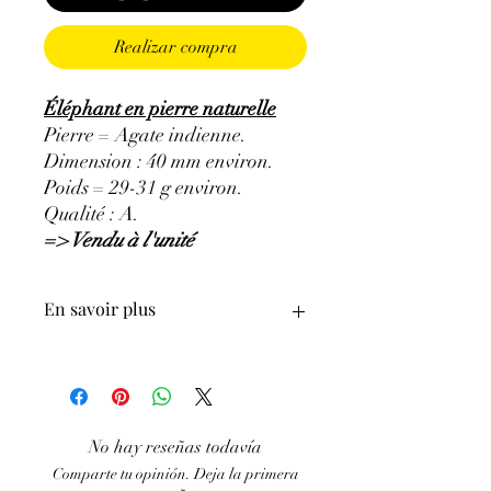
Realizar compra
Éléphant en pierre naturelle
Pierre = Agate indienne.
Dimension : 40 mm environ.
Poids = 29-31 g environ.
Qualité : A.
=> Vendu à l'unité
En savoir plus
ATTENTION, l'utilisation des
Minéraux en Lithothérapie n'exclut en
aucun cas la poursuite d'un traitement
médical et la consultation d'un médecin.
No hay reseñas todavía
C'est un complément.
Comparte tu opinión. Deja la primera