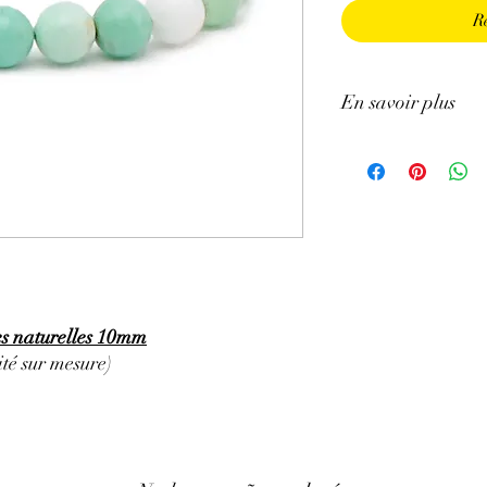
R
En savoir plus
ATTENTION, l'utilisa
n'exclut en aucun cas l
la consultation d'un m
es naturelles 10mm
té sur mesure)