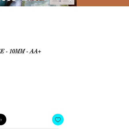
 - 10MM - AA+
io
o