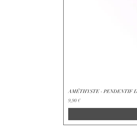
AMÉTHYSTE - PENDENTIF D
Precio
9,90 €