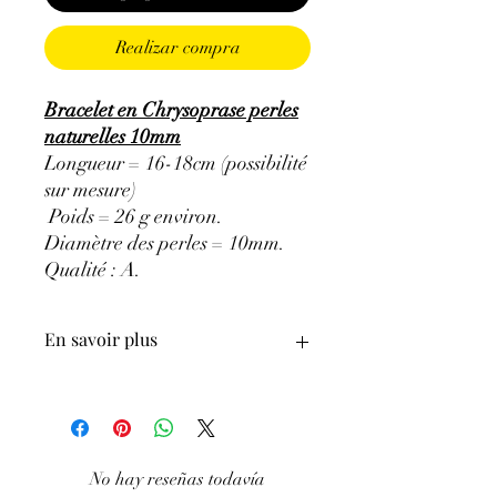
Realizar compra
Bracelet en Chrysoprase perles
naturelles 10mm
Longueur = 16-18cm (possibilité
sur mesure)
Poids = 26 g environ.
Diamètre des perles = 10mm.
Qualité : A
.
En savoir plus
ATTENTION, l'utilisation des
Minéraux en Lithothérapie n'exclut en
aucun cas la poursuite d'un traitement
médical et la consultation d'un médecin.
No hay reseñas todavía
C'est un complément.