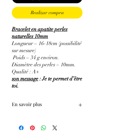
Realizar compra
Bracelet en apatite perles
naturelles 10mm
Longueur = 16-18cm (possibilité
sur mesure)
Poids = 34 g environ.
Diamètre des perles = 10mm.
Qualité : A+
son message
: Je te permet d’être
toi.
En savoir plus
GÉNÉRALITÉS
:
∗
Couleur
: Bleue (existe aussi en Jaune et
Vert avec des vertus spécifiques