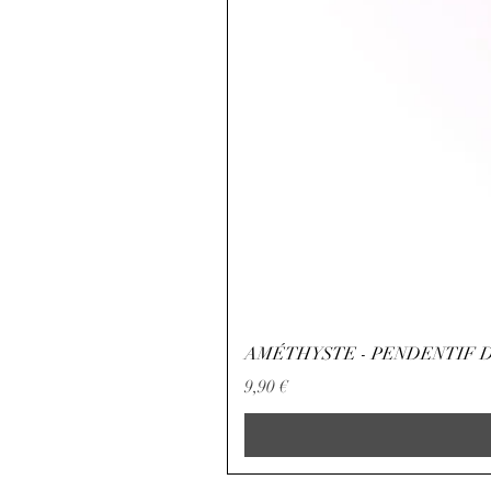
AMÉTHYSTE - PENDENTIF D
Precio
9,90 €