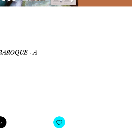
 BAROQUE - A
o