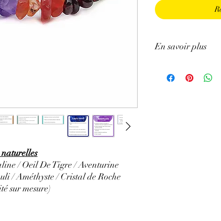
R
En savoir plus
Les
chakras
font parti
humain et de leur équi
dernier. Tout comme le s
artères, l'énergie se d
énergétiques, connus s
dans la tradition Indie
croisent sont concentré
Chakras...
ATTENTION, l'utilisa
 naturelles
n'exclut en aucun cas l
line / Oeil De Tigre / Aventurine
la consultation d'un m
uli / Améthyste / Cristal de Roche
té sur mesure)