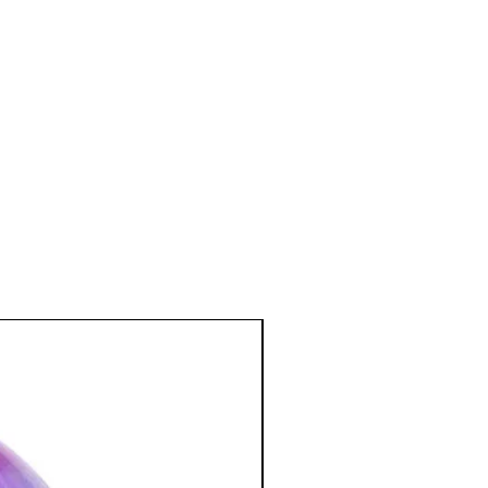
tter contre l’eczéma en association avec
el et mental
:
otectrice : protection contre les
rage et à supprimer les angoisses.
accéder au détachement de vieux
esprit au monde.
 fidélité, et apporte confiance en soi.
otre pensée logique. · Utile pour un
suscite la camaraderie, l’harmonie et
:
tration et favorise à la méditation.
l en permettant d’éveiller le chakra
 avec une pierre verte : ouverture du
 pierre orange : ouverture du second
tion des Minéraux en Lithothérapie
a poursuite d'un traitement médical et