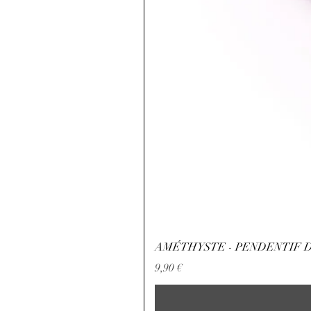
AMÉTHYSTE - PENDENTIF D
Preis
9,90 €