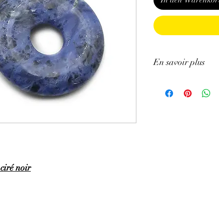
In den Warenkor
En savoir plus
GÉNÉRALITÉS
:
•
Couleurs
:
bleu à bleu
•
Provenances
:
Brésil.
•
Signes Astrologiques
Poissons.
•
Chakras
:
3e œil
•
Étymologie
:
le nom S
•
Symbole
:
L’énergie 
PROPRIÉTÉS
:
ciré noir
⇒
Sur le plan physiqu
· Aide à apaiser les pr
hauteur du cœur en col
· Bon stimulant des fon
· Aide à renforcer la t