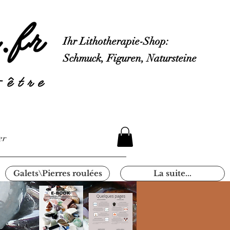
Ihr Lithotherapie-Shop:
Schmuck, Figuren, Natursteine
er
Galets\Pierres roulées
La suite...