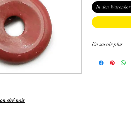
In den Warenkor
En savoir plus
GÉNÉRALITÉS
:
•
Couleurs
:
rouge briq
•
Provenances
:
Afriqu
•
Chakras
:
Racine.
•
Signes Astrologiques
•
Symbolique
:
Équilibr
PROPRIÉTÉS
:
on ciré noir
⇒
Sur le plan physiqu
• Apporte vitalité et 
• Améliore la circulati
lourdes.
• Aide à la régulation
douloureuses, ménopaus