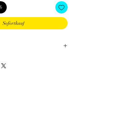
b
Sofortkauf
ue à brun rouge.
e du Sud.
:
Bélier, Vierge, Gémeaux
e énergétique.
e
:
dynamisme.
on sanguine, idéal pour les jambes
 des hormones féminines (règles
e). • Bénéfique pour la libido,