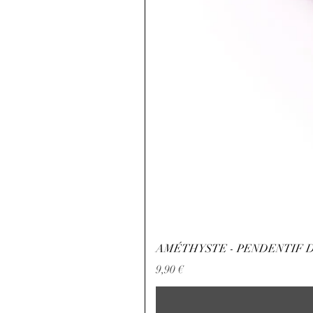
AMÉTHYSTE - PENDENTIF D
Preis
9,90 €