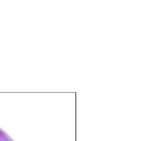
uels.
tionnement des organes digestifs.
e et émotionnel
:
qui apporte un certain équilibre à la
té envers soi•même.
ituations difficiles, développe un
 permet de vivre le moment présent
e confiance en soi.
onnes qui ont peur de la mort ou peur
émotivité.
:
itiative, favorise les qualités
pour ceux qui veulent concrétiser un
les idées en action.
.
tion des Minéraux en Lithothérapie
a poursuite d'un traitement médical et
édecin. C'est un complément