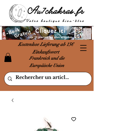
Kostenlose Lieferung ab 15€
Einkaufswert
Frankreich und die
Europäische Union