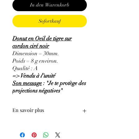
In den Warenkorb
Sofortkauf
Donut en Oeil de tigre sur
cordon ciré noir
Dimension = 30mm.
Poids = 8 g environ.
Qualité : A
=> Vendu à l'unité
Son message
: "Je te protège des
projections négatives"
En savoir plus
GÉNÉRALITÉS
:
•
Couleurs
:
reflet jaune doré et brun.
•
Provenances
:
Afrique du Sud.