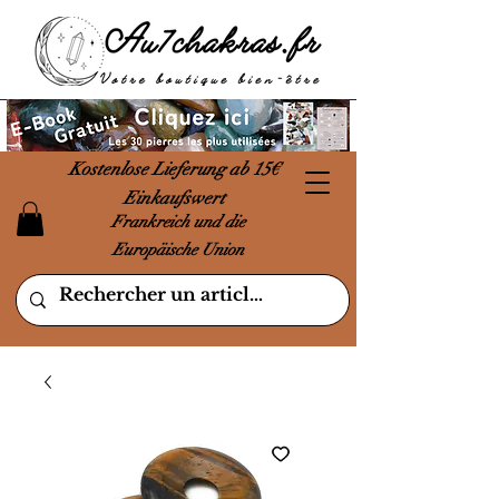
Kostenlose Lieferung ab 15€
Einkaufswert
Frankreich und die
Europäische Union