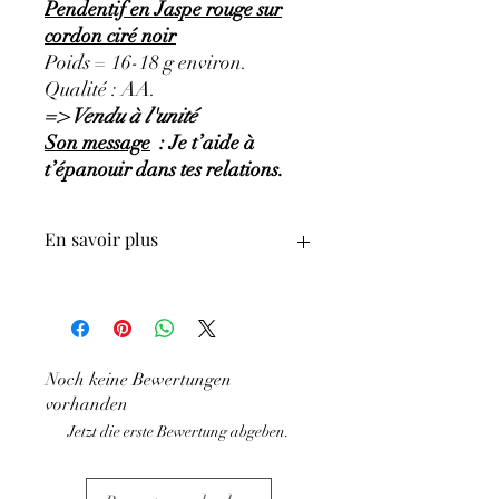
Pendentif en Jaspe rouge sur
cordon ciré noir
Poids = 16-18 g environ.
Qualité : AA.
=> Vendu à l'unité
Son message
: Je t’aide à
t’épanouir dans tes relations.
En savoir plus
GÉNÉRALITÉS
:
•
Couleurs
:
vert clair à vert très foncé.
•
Provenances
:
Congo.
•
Chakras
:
chakra principal : Cœur, et
Noch keine Bewertungen
secondaires : Gorge, Sacré.
vorhanden
•
Signes Astrologiques
:
Gémeaux,
Vierge et Capricorne.
Jetzt die erste Bewertung abgeben.
•
Étymologie
:
vient du mot grec
'Malachos' qui signifie 'Pierre douce'