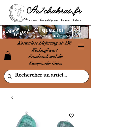
Kostenlose Lieferung ab 15€
Einkaufswert
Frankreich und die
Europäische Union