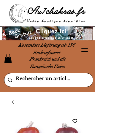
Kostenlose Lieferung ab 15€
Einkaufswert
Frankreich und die
Europäische Union