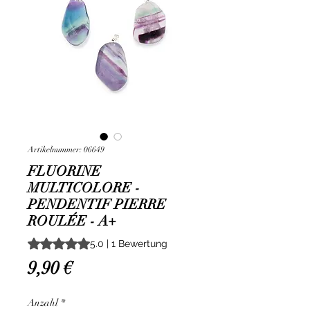
Artikelnummer: 06649
FLUORINE
MULTICOLORE -
PENDENTIF PIERRE
ROULÉE - A+
Das Rating beträgt 5.0 von fünf Sternen, basierend auf 1
5.0 | 1 Bewertung
Preis
9,90 €
Anzahl
*