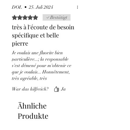
DOL
•
25. Juli 2024
Mit 5 von 5 Sternen bewertet.
Bestätigt
très à l'écoute de besoin
spécifique et belle
pierre
Je voulais une fluorite bien
particulière...; la responsable
s'est démené pour m'obtenir ce
que je voulais... Honnêtement,
très agréable, très
professionnelle, très réactive....
War das hilfreich?
Ja
merci j'adore mon petit
pendentif .
Ähnliche
Produkte