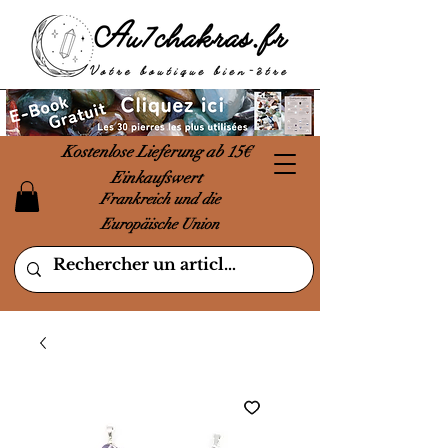
Kostenlose Lieferung ab 15€
Einkaufswert
Frankreich und die
Europäische Union