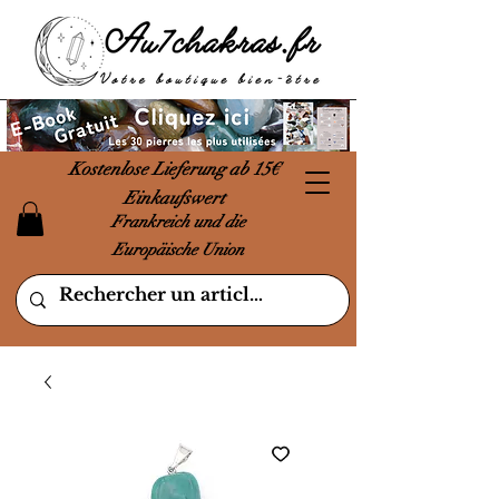
Kostenlose Lieferung ab 15€
Einkaufswert
Frankreich und die
Europäische Union