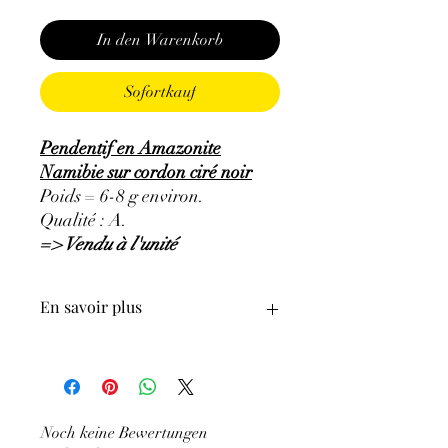
In den Warenkorb
Sofortkauf
Pendentif en Amazonite
Namibie sur cordon ciré noir
Poids = 6-8 g environ.
Qualité : A.
=> Vendu à l'unité
En savoir plus
GÉNÉRALITÉS
:
•
Couleurs
:
bleu clair, vert-bleuté pâle à
vert.
•
Provenances
:
Namibie.
Noch keine Bewertungen
•
Chakras
:
Cœur, gorge.