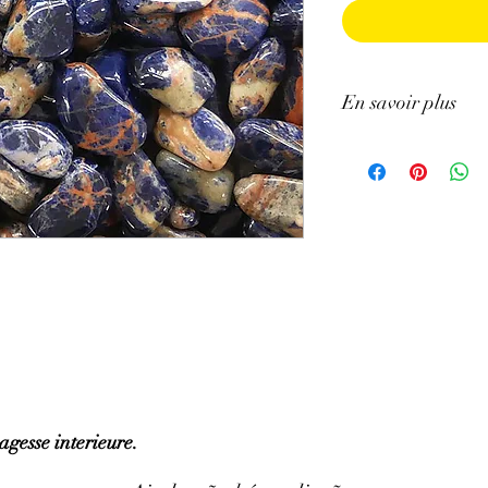
En savoir plus
GÉNÉRALITÉS
:
•
Couleurs
:
bleu à bleu
•
Provenances
:
Brésil.
•
Signes Astrologiques
Poissons.
•
Chakras
:
3e œil
•
Étymologie
:
le nom S
•
Symbole
:
L’énergie 
PROPRIÉTÉS
:
⇒
Sur le plan physiqu
· Aide à apaiser les pr
hauteur du cœur en col
· Bon stimulant des fon
 sagesse interieure.
· Aide à renforcer la t
· Utile pour aider à lu