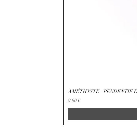
AMÉTHYSTE - PENDENTIF D
Preço
9,90 €