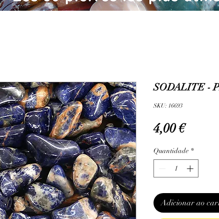
SODALITE - 
SKU: 16693
Preço
4,00 €
Quantidade
*
Adicionar ao car