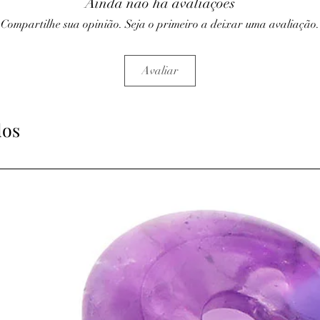
Ainda não há avaliações
l’aventurine verte.
⇒
Sur le plan émotionn
Compartilhe sua opinião. Seja o primeiro a deixar uma avaliação.
· Pierre apaisante et pr
influences négatives.
· Aide à donner du cou
Avaliar
· Aide précieuse pour 
schémas mentaux.
· Pierre d’ouverture d’
· Aide à la stabilité, la
dos
· Stimule et consolide n
travail en groupe, car 
la solidarité.
⇒
Sur le plan spirituel
· Elle aide à la concen
· Ouvre le troisième œi
frontal. Si association
chakra du cœur, ou une
chakra.
ATTENTION, l'utilisa
n'exclut en aucun cas l
la consultation d'un m