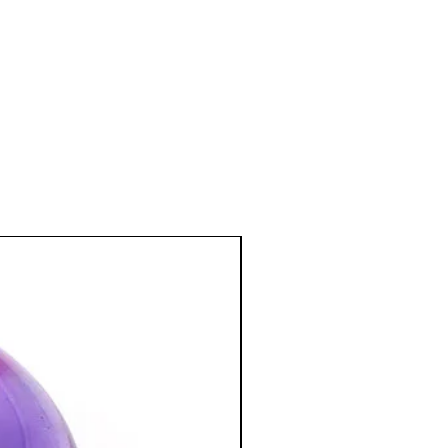
el et mental
:
otectrice : protection contre les
rage et à supprimer les angoisses.
accéder au détachement de vieux
esprit au monde.
 fidélité, et apporte confiance en soi.
otre pensée logique. · Utile pour un
suscite la camaraderie, l’harmonie et
:
tration et favorise à la méditation.
l en permettant d’éveiller le chakra
 avec une pierre verte : ouverture du
 pierre orange : ouverture du second
tion des Minéraux en Lithothérapie
a poursuite d'un traitement médical et
édecin. C'est un complément