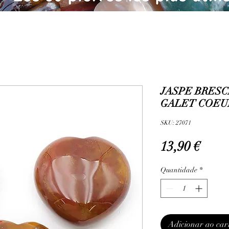
JASPE BRESC
GALET COEUR
SKU: 27071
Preç
13,90 €
Quantidade
*
Adicionar ao car