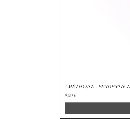
AMÉTHYSTE - PENDENTIF D
Preço
9,90 €