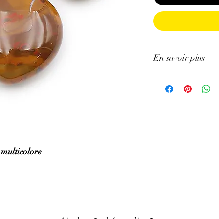
En savoir plus
ATTENTION, l'utilisa
n'exclut en aucun cas l
la consultation d'un m
 multicolore