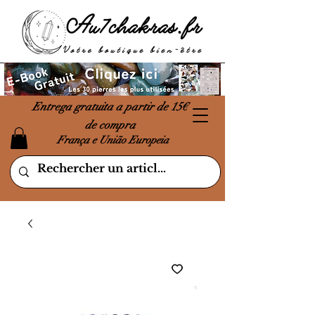
Entrega gratuita a partir de 15€
de compra
França e União Europeia