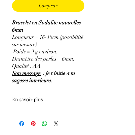
Comprar
Bracelet en Sodalite naturelles
6mm
Longueur = 16-18cm (possibilité
sur mesure)
Poids = 9 g environ.
Diamètre des perles = 6mm.
Qualité : AA
Son message
: je t’initie a ta
sagesse interieure.
En savoir plus
GÉNÉRALITÉS
:
•
Couleurs
:
bleu à bleu foncé, bleu-gris,
bleu-violacé.
•
Provenances
:
Brésil.