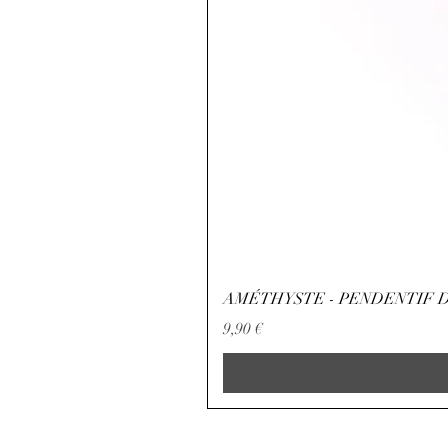
AMÉTHYSTE - PENDENTIF D
Preço
9,90 €