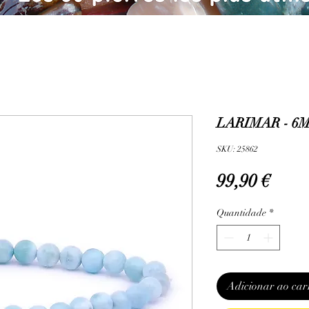
LARIMAR - 6M
SKU: 25862
Preç
99,90 €
Quantidade
*
Adicionar ao car