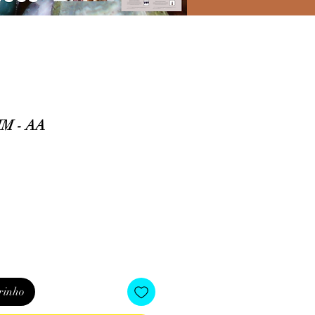
M - AA
o
rinho