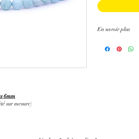
En savoir plus
ATTENTION, l'utilisa
n'exclut en aucun cas l
la consultation d'un m
les 6mm
té sur mesure)
.