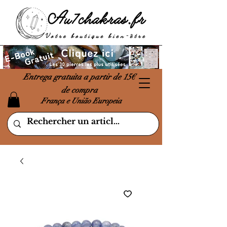
Entrega gratuita a partir de 15€
de compra
França e União Europeia