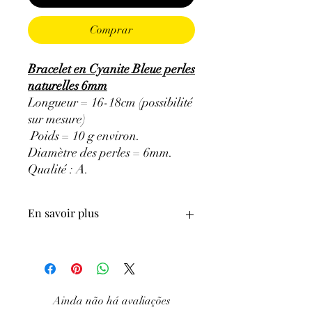
Comprar
Bracelet en Cyanite Bleue perles
naturelles 6mm
Longueur = 16-18cm (possibilité
sur mesure)
Poids = 10 g environ.
Diamètre des perles = 6mm.
Qualité : A
.
En savoir plus
ATTENTION, l'utilisation des
Minéraux en Lithothérapie n'exclut en
aucun cas la poursuite d'un traitement
médical et la consultation d'un médecin.
Ainda não há avaliações
C'est un complément.